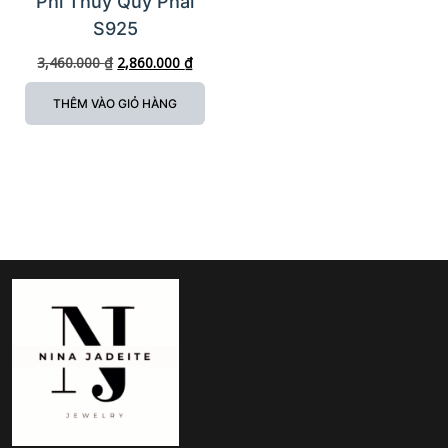
Phỉ Thúy Quý Phái
S925
3,460.000
₫
2,860.000
₫
THÊM VÀO GIỎ HÀNG