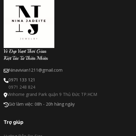
Vẻ Đẹp Vượt Thời Gian
Kiệt Tác Từ Thiên Nhiên
Ninavivian1211@gmail.com
0971 133 121
0971 248 824
Vinhome grand Park quận 9 Thủ Đức TP.HCM
Giờ làm việc: 08h - 20h hàng ngày
Trợ giúp