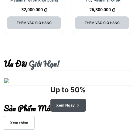
Myanmar G18K Khởi Quang
Thuỷ Myanmar G18K
32,000.000
₫
26,800.000
₫
THÊM VÀO GIỎ HÀNG
THÊM VÀO GIỎ HÀNG
Ưu Đãi
Giới Hạn!
Up to 50%
Sản Phẩm Mới
Xem Ngay
Xem thêm