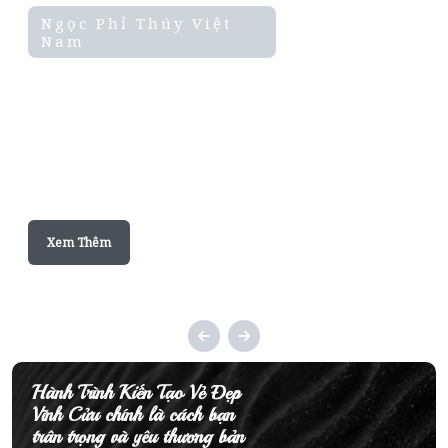
Ngọc Phỉ Thúy Việt
Nam
Cam Kết Ngọc Jade A
Tự Nhiên 100%
Bảo Hành Kim Trong 3 Tháng -
Cam Kết Jade A Trọn Đời. Chính
Sách Hoàn Tiền Ngay...
Xem Thêm
Hành Trình Kiến Tạo Vẻ Đẹp
Vĩnh Cửu
chính là cách bạn
trân trọng và yêu thương bản