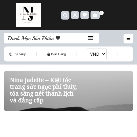
0
Danh Mục Sản Phẩm 🖤
Trợ Giúp
Đơn Hàng
Nina Jadeite – Kiệt tác
trang sức ngọc phỉ thúy,
tỏa sáng nét thanh lịch
và đẳng cấp