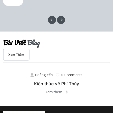
Bài Viết
Blog
18
Xem Thêm
TH2
Hoàng Yến
0 Comments
Kiến thức về Phỉ Thúy
Xem thêm