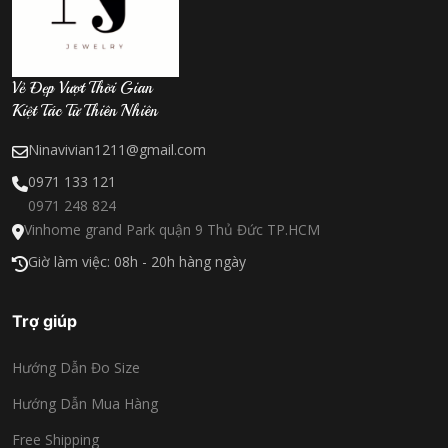
Vẻ Đẹp Vượt Thời Gian
Kiệt Tác Từ Thiên Nhiên
Ninavivian1211@gmail.com
0971 133 121
0971 248 824
Vinhome grand Park quận 9 Thủ Đức TP.HCM
Giờ làm việc: 08h - 20h hàng ngày
Trợ giúp
Hướng Dẫn Đo Size
Hướng Dẫn Mua Hàng
Free Shipping