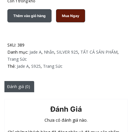
Còn 1 trong kho
Thêm vào giỏ hàng
Mua Ngay
SKU:
389
Danh mục:
Jade A
,
Nhẫn
,
SILVER 925
,
TẤT CẢ SẢN PHẨM
,
Trang Sức
Thẻ:
Jade A
,
S925
,
Trang Sức
Đánh giá (0)
Đánh Giá
Chưa có đánh giá nào.